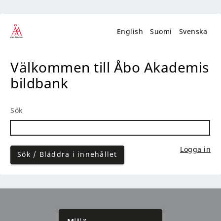
English
Suomi
Svenska
Välkommen till Åbo Akademis
bildbank
Sök
Logga in
Sök / Bläddra i innehållet